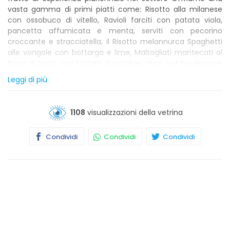
vasta gamma di primi piatti come: Risotto alla milanese
con ossobuco di vitello, Ravioli farciti con patata viola,
pancetta affumicata e menta, serviti con pecorino
croccante e stracciatella, il Risotto melannurca Spaghetti
alle vongole con bottarga e lime, Maltagliati mantecati al
burro di porro con tartare di gamberi rossi, per poi passare
ai secondi piatti come: Polpo rosolato con pak-choi,
Leggi di più
pomodoro candito e crema di polpo, Filetto di maialino da
latte con maionese agropiccante al caffè e verze al
sesamo nero, Picanha nella sua salsa chimichurri, il Trancio
1108
visualizzazioni della vetrina
di pesce spada con pesto di sedano e noci, la Cotoletta
alla milanese accompagnata con purea di carote viola
Condividi
Condividi
Condividi
profumata al cumino e una vasta gamma di dolci per
finire, come Creme brulé e frutti rossi, Cheesecake agli
agrumi, Tiramisù Tagliata di frutta fre