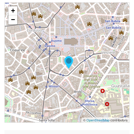
+
−
©
OpenStreetMap
contributors