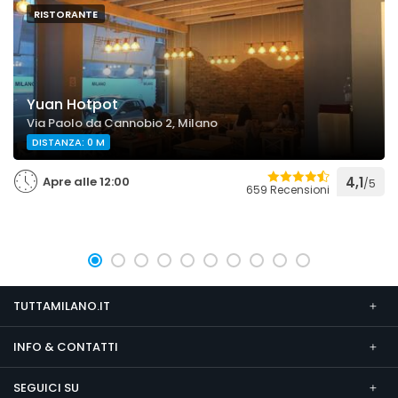
RISTORANTE
Yuan Hotpot
Via Paolo da Cannobio 2, Milano
DISTANZA: 0 M
Apre alle 12:00
4,1
/5
659 Recensioni
TUTTAMILANO.IT
INFO & CONTATTI
SEGUICI SU