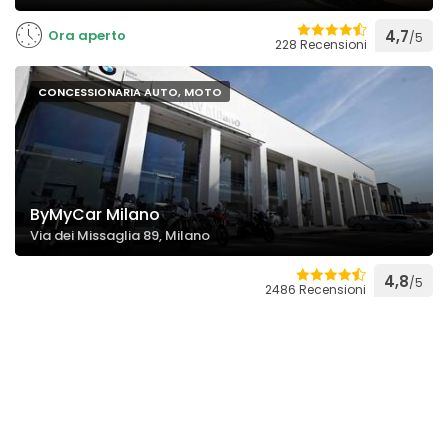
Ora aperto
4,7
/5
228 Recensioni
CONCESSIONARIA AUTO, MOTO
ByMyCar Milano
Via dei Missaglia 89, Milano
4,8
/5
2486 Recensioni