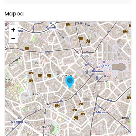
Mappa
+
−