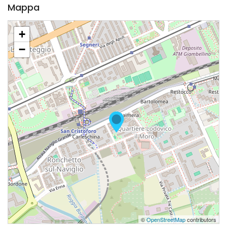
Mappa
+
−
©
OpenStreetMap
contributors