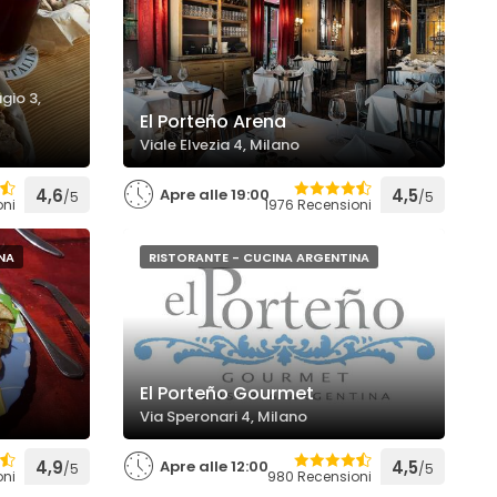
gio 3,
El Porteño Arena
Viale Elvezia 4, Milano
4,6
Apre alle 19:00
4,5
/5
/5
oni
1976 Recensioni
NA
RISTORANTE - CUCINA ARGENTINA
El Porteño Gourmet
Via Speronari 4, Milano
4,9
Apre alle 12:00
4,5
/5
/5
oni
980 Recensioni