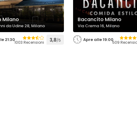
 Milano
Bacancíto Milano
nni da Udine 28, Milano
Via Crema 16, Milano
le 21:30
3,8
Apre alle 19:00
/5
1003 Recensioni
509 Recensio