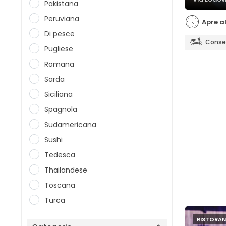
Pakistana
Peruviana
Apre al
Di pesce
Conseg
Pugliese
Romana
Sarda
Siciliana
Spagnola
Sudamericana
Sushi
Tedesca
Thailandese
Toscana
Turca
RISTORAN