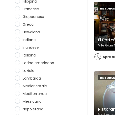
Filippina
Francese
RISTORAN
Giapponese
Greca
Hawaiana
El Port
Indiana
V.le Gian
Irlandese
Italiana
Apre al
Latino americana
Laziale
Lombarda
RISTORAN
Mediorientale
Mediterranea
Messicana
Ristora
Napoletana
Via Lodovi