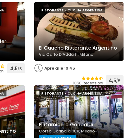
NA
RISTORANTE - CUCINA ARGENTINA
ier
El Gaucho Ristorante Argentino
Via Carlo D'Adda 11, Milano
4,5
Apre alle 19:45
/5
oni
4,5
/5
1050 Recensioni
NA
RISTORANTE - CUCINA ARGENTINA
El Carnicero Garibaldi
gentino
Corso Garibaldi 108, Milano
TAVOLI ALL'APERTO