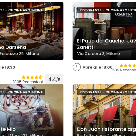
TE - CUCINA ARGENTINA
RISTORANTE - CUCINA ARGENTI
El Patio del Gaucho, Jav
eño Darsena
Zanetti
 Galeazzo 25, Milano
Via Caldera 3, Milano
le 19:30
Apre alle 18:00
539 Recensi
4,4
/5
1895 Recensioni
TE - CUCINA ARGENTINA
RISTORANTE - CUCINA ARGENTI
nte Mio
Don Juan ristorante ar
co Il Moro 137, Milano
Porta Romana 2, Milano