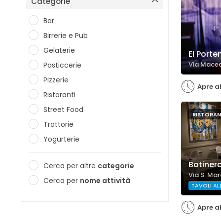
Categorie
Bar
Birrerie e Pub
Gelaterie
El Porte
Via Maced
Pasticcerie
Pizzerie
Apre al
Ristoranti
Street Food
RISTORAN
Trattorie
Yogurterie
Botiner
Cerca per altre
categorie
Via S. Mar
Cerca per
nome attività
TAVOLI AL
Apre al