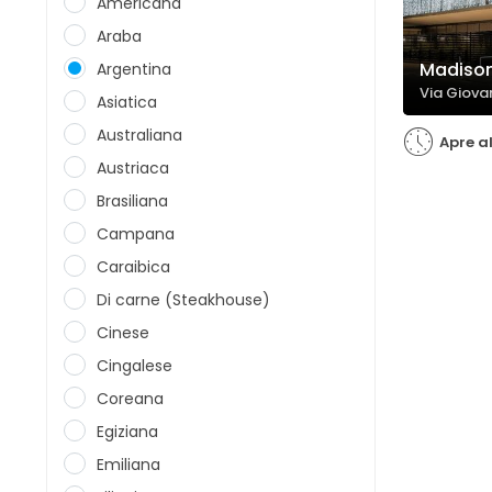
Americana
Araba
Madison
Argentina
Via Giova
Asiatica
Australiana
Apre al
Austriaca
Brasiliana
Campana
Caraibica
Di carne (Steakhouse)
Cinese
Cingalese
Coreana
Egiziana
Emiliana