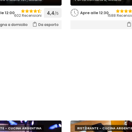
le 12:00
4,4
Apre alle 12:30
/5
602 Recensioni
1588 Recensi
na a domicilio
Da asporto
TE - CUCINA ARGENTINA
RISTORANTE - CUCINA ARGENTI