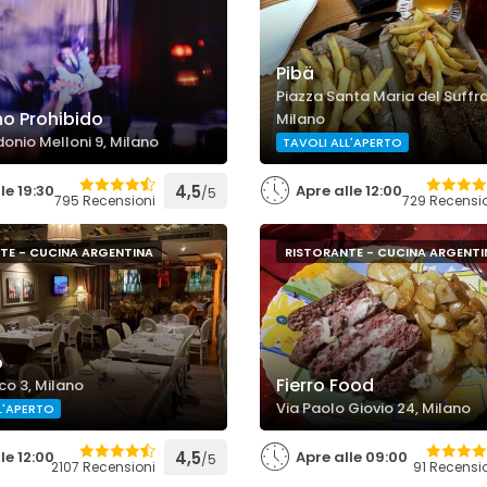
Pibä
Piazza Santa Maria del Suffra
no Prohibido
Milano
onio Melloni 9, Milano
TAVOLI ALL'APERTO
le 19:30
4,5
Apre alle 12:00
/5
795 Recensioni
729 Recensi
TE - CUCINA ARGENTINA
RISTORANTE - CUCINA ARGENTI
o
Fierro Food
co 3, Milano
Via Paolo Giovio 24, Milano
L'APERTO
le 12:00
4,5
Apre alle 09:00
/5
2107 Recensioni
91 Recensi