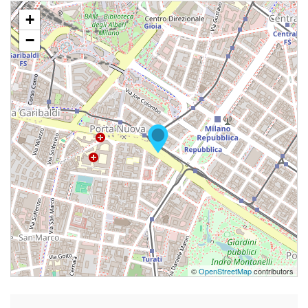
+
−
©
OpenStreetMap
contributors