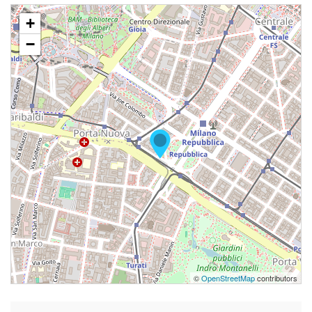
+
−
©
OpenStreetMap
contributors