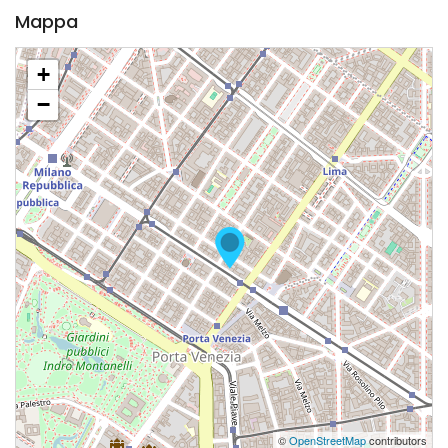
Mappa
+
−
©
OpenStreetMap
contributors