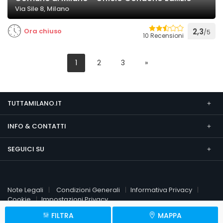
Via Sile 8, Milano
Ora chiuso
2,3
/5
10 Recensioni
1
2
3
»
TUTTAMILANO.IT
INFO & CONTATTI
SEGUICI SU
Note Legali
Condizioni Generali
Informativa Privacy
Cookie
Impostazioni Privacy
FILTRA
MAPPA
© 2026 TuttaMilano.it
P.Iva 09451510961