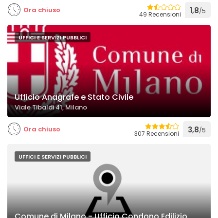
Ora chiuso
1,8
/5
49 Recensioni
UFFICI E SERVIZI PUBBLICI
Ufficio Anagrafe e Stato Civile
Viale Tibaldi 41, Milano
Ora chiuso
3,8
/5
307 Recensioni
UFFICI E SERVIZI PUBBLICI
Comune di Milano - Ufficio Condono Edilizio