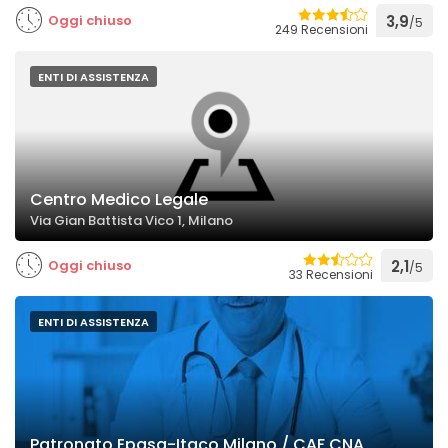
Oggi chiuso
3,9
/5
249 Recensioni
ENTI DI ASSISTENZA
Centro Medico Legale
Via Gian Battista Vico 1, Milano
Oggi chiuso
2,1
/5
33 Recensioni
ENTI DI ASSISTENZA
Patronato Epasa-Itaco Milano / CAF CNA