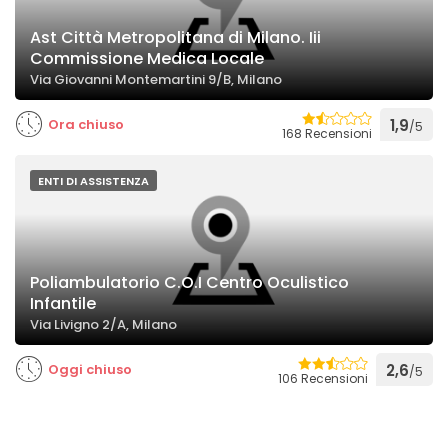
Ast Città Metropolitana di Milano. Iii
Commissione Medica Locale
Via Giovanni Montemartini 9/B, Milano
Ora chiuso
1,9
/5
168 Recensioni
ENTI DI ASSISTENZA
Poliambulatorio C.O.I Centro Oculistico
Infantile
Via Livigno 2/A, Milano
Oggi chiuso
2,6
/5
106 Recensioni