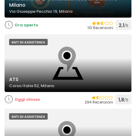
Milano
Via Giuseppe Pecchio 19, Milano
Ora aperto
2,1
/5
113 Recensioni
ENTI DI ASSISTENZA
ATS
Corso Italia 52, Milano
Oggi chiuso
1,8
/5
294 Recensioni
ENTI DI ASSISTENZA