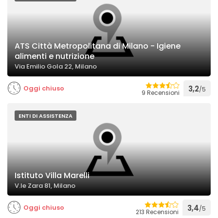
ATS Città Metropolitana di Milano - Igiene
alimenti e nutrizione
Via Emilio Gola 22, Milano
Oggi chiuso
3,2
/5
9 Recensioni
ENTI DI ASSISTENZA
Istituto Villa Marelli
V.le Zara 81, Milano
Oggi chiuso
3,4
/5
213 Recensioni