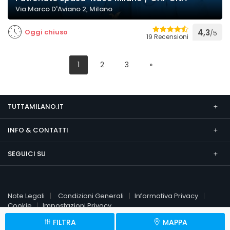
Via Marco D'Aviano 2, Milano
Oggi chiuso
4,3
/5
19 Recensioni
1
2
3
»
TUTTAMILANO.IT
INFO & CONTATTI
SEGUICI SU
Note Legali
Condizioni Generali
Informativa Privacy
Cookie
Impostazioni Privacy
FILTRA
MAPPA
© 2026 TuttaMilano.it
P.Iva 09451510961