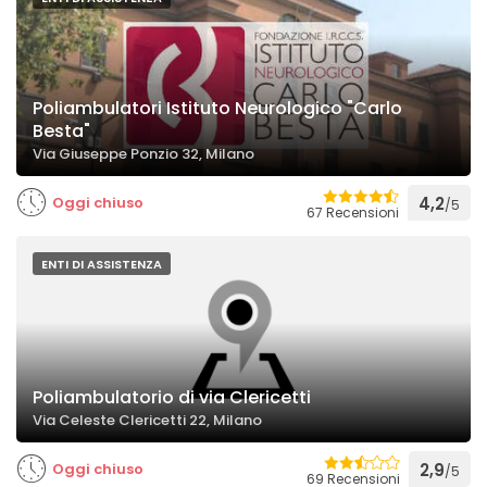
Poliambulatori Istituto Neurologico "Carlo
Besta"
Via Giuseppe Ponzio 32, Milano
Oggi chiuso
4,2
/5
67 Recensioni
ENTI DI ASSISTENZA
Poliambulatorio di via Clericetti
Via Celeste Clericetti 22, Milano
Oggi chiuso
2,9
/5
69 Recensioni