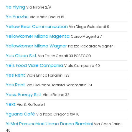
Ye Yiying
Via Nirone 2/A
Ye Yuezhu
Via Martiri Oscuri 15
Yellow Bear Communication
Via Diego Guicciardi 9
Yellowkorner Milano Magenta
Corso Magenta 7
Yellowkorner Milano Wagner
Piazza Riccardo Wagner 1
Yes Clean S.r.l.
Via Felice Casati 33 POSTCOD
Ye's Food Viale Campania
Viale Campania 40
Yes Rent
Viale Enrico Forlanini 123
Yes Rent
Via Giovanni Battista Sammartini 61
Yess. Energy S.r.l.
Viale Piceno 32
Yext
Via S. Raffaele 1
Yguana Cafè
Via Papa Gregorio XIV 16
Yi Mei Parrucchieri Uomo Donna Bambini
Via Carlo Farini
40