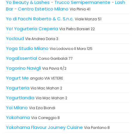
Yo Beauty & Lashes - Trucco Semipermanente - Lash
Bar - Centro Estetico Milano
Via Plinio 41
Yo di Facchi Roberto & C. S.n.c.
Viale Monza 51
Yo! Yogurteria Creperia
Via Pietro Borsieri 22
Yocloud
Vle Andrea Doria 3
Yoga Studio Milano
Via Lodovico Il Moro 125
YogaEssential
Corso Garibaldi 77
Yogorino Navigli
Via Pavia 6/2
Yogurt Me
angolo VIA VETERE
Yogurteria
Via Mac Mahon 2
Yogurtlandia
Via Mac Mahon 2
Yoi Milano
Via Ezio Biondi
Yokohama
Via Correggio 8
Yokohama Flavour Journey Cuisine
Via Pantano 8