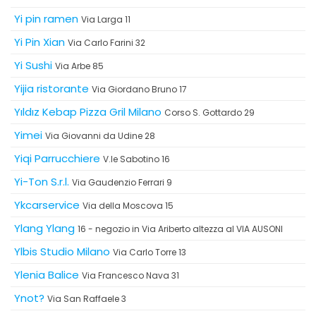
Yi pin ramen
Via Larga 11
Yi Pin Xian
Via Carlo Farini 32
Yi Sushi
Via Arbe 85
Yijia ristorante
Via Giordano Bruno 17
Yıldız Kebap Pizza Gril Milano
Corso S. Gottardo 29
Yimei
Via Giovanni da Udine 28
Yiqi Parrucchiere
V.le Sabotino 16
Yi-Ton S.r.l.
Via Gaudenzio Ferrari 9
Ykcarservice
Via della Moscova 15
Ylang Ylang
16 - negozio in Via Ariberto altezza al VIA AUSONI
Ylbis Studio Milano
Via Carlo Torre 13
Ylenia Balice
Via Francesco Nava 31
Ynot?
Via San Raffaele 3