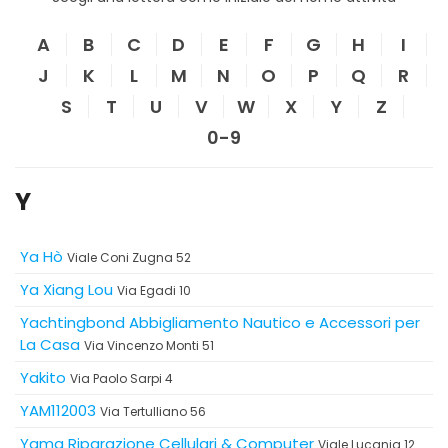
A
B
C
D
E
F
G
H
I
J
K
L
M
N
O
P
Q
R
S
T
U
V
W
X
Y
Z
0-9
Y
Ya Hò
Viale Coni Zugna 52
Ya Xiang Lou
Via Egadi 10
Yachtingbond Abbigliamento Nautico e Accessori per
La Casa
Via Vincenzo Monti 51
Yakito
Via Paolo Sarpi 4
YAM112003
Via Tertulliano 56
Yama Riparazione Cellulari & Computer
Viale Lucania 12