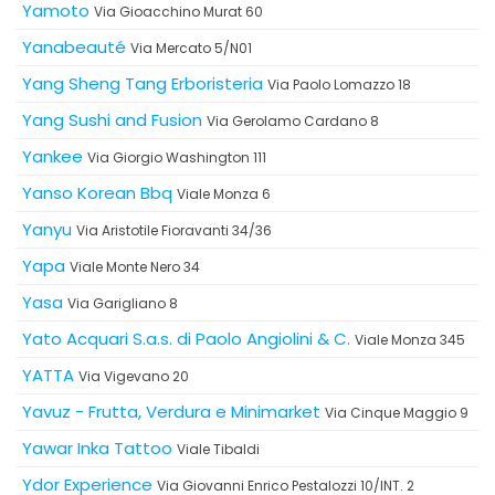
Yamoto
Via Gioacchino Murat 60
Yanabeauté
Via Mercato 5/N01
Yang Sheng Tang Erboristeria
Via Paolo Lomazzo 18
Yang Sushi and Fusion
Via Gerolamo Cardano 8
Yankee
Via Giorgio Washington 111
Yanso Korean Bbq
Viale Monza 6
Yanyu
Via Aristotile Fioravanti 34/36
Yapa
Viale Monte Nero 34
Yasa
Via Garigliano 8
Yato Acquari S.a.s. di Paolo Angiolini & C.
Viale Monza 345
YATTA
Via Vigevano 20
Yavuz - Frutta, Verdura e Minimarket
Via Cinque Maggio 9
Yawar Inka Tattoo
Viale Tibaldi
Ydor Experience
Via Giovanni Enrico Pestalozzi 10/INT. 2