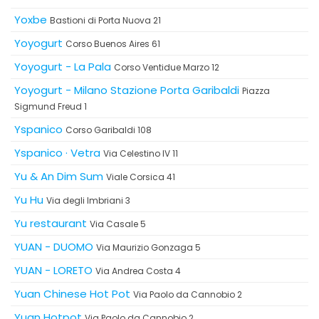
Yoxbe
Bastioni di Porta Nuova 21
Yoyogurt
Corso Buenos Aires 61
Yoyogurt - La Pala
Corso Ventidue Marzo 12
Yoyogurt - Milano Stazione Porta Garibaldi
Piazza
Sigmund Freud 1
Yspanico
Corso Garibaldi 108
Yspanico · Vetra
Via Celestino IV 11
Yu & An Dim Sum
Viale Corsica 41
Yu Hu
Via degli Imbriani 3
Yu restaurant
Via Casale 5
YUAN - DUOMO
Via Maurizio Gonzaga 5
YUAN - LORETO
Via Andrea Costa 4
Yuan Chinese Hot Pot
Via Paolo da Cannobio 2
Yuan Hotpot
Via Paolo da Cannobio 2