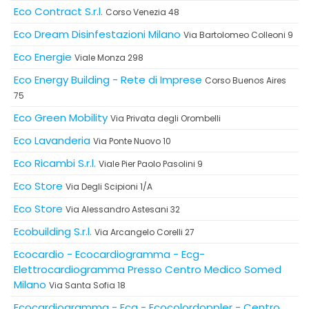
Eco Contract S.r.l.
Corso Venezia 48
Eco Dream Disinfestazioni Milano
Via Bartolomeo Colleoni 9
Eco Energie
Viale Monza 298
Eco Energy Building - Rete di Imprese
Corso Buenos Aires
75
Eco Green Mobility
Via Privata degli Orombelli
Eco Lavanderia
Via Ponte Nuovo 10
Eco Ricambi S.r.l.
Viale Pier Paolo Pasolini 9
Eco Store
Via Degli Scipioni 1/A
Eco Store
Via Alessandro Astesani 32
Ecobuilding S.r.l.
Via Arcangelo Corelli 27
Ecocardio - Ecocardiogramma - Ecg-
Elettrocardiogramma Presso Centro Medico Somed
Milano
Via Santa Sofia 18
Ecocardiogramma - Ecg - Ecocolordoppler - Centro