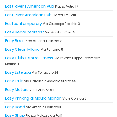
East River | American Pub
Piazza Vetra 17
East River American Pub
Piazza Tre Torri
Eastcontemporary
Via Giuseppe Pecchio 3
Easy Bed&Breakfast
Via Annibal Caro 5
Easy Beer
Ripa di Porta Ticinese 79
Easy Clean Milano
Via Pantano 5
Easy Club Centro Fitness
Via Privata Filippo Tommaso
Marinetti 1
Easy Estetica
Via Terraggio 24
Easy Fruit
Via Cardinale Ascanio Sforza 55
Easy Motors
Viale Abruzzi 64
Easy Prinking di Mauro Mainari
Viale Corsica 81
Easy Road
Via Antonio Carnevali 113
Easy Shop
Piazza Melozzo da Forlì