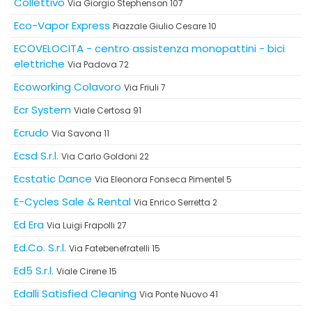
Collettivo
Via Giorgio Stephenson 107
Eco-Vapor Express
Piazzale Giulio Cesare 10
ECOVELOCITA - centro assistenza monopattini - bici
elettriche
Via Padova 72
Ecoworking Colavoro
Via Friuli 7
Ecr System
Viale Certosa 91
Ecrudo
Via Savona 11
Ecsd S.r.l.
Via Carlo Goldoni 22
Ecstatic Dance
Via Eleonora Fonseca Pimentel 5
E-Cycles Sale & Rental
Via Enrico Serretta 2
Ed Era
Via Luigi Frapolli 27
Ed.Co. S.r.l.
Via Fatebenefratelli 15
Ed5 S.r.l.
Viale Cirene 15
Edalli Satisfied Cleaning
Via Ponte Nuovo 41