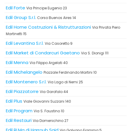
Edil Forte
Via Principe Eugenio 23
Edil Group S.r.l.
Corso Buenos Aires 14
Edil Home Costruzioni & Ristrutturazioni
Via Privata Piero
Martinetti 15
Edil Levantina S.r.l.
Via Casoretto 9
Edil Market di Condarcuri Gaetano
Via S. Dionigi 111
Edil Menna
Via Filippo Argelati 40
Edil Michelangelo
Piazzale Ferdinando Martini 10
Edil Montenero S.r.l.
Via Lago di Nemi 25
Edil Piazzatorre
Via Garofalo 44
Edil Plus
Viale Giovanni Suzzani 140
Edil Program
Via S. Faustino 10
Edil Restauri
Via Domenichino 27
Edil Ri.Ma di Harroub Said
Via Galvano Fiamma 5