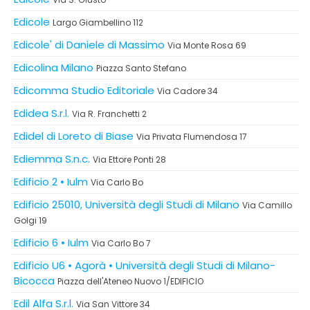
Edicole
Largo Giambellino 112
Edicole' di Daniele di Massimo
Via Monte Rosa 69
Edicolina Milano
Piazza Santo Stefano
Edicomma Studio Editoriale
Via Cadore 34
Edidea S.r.l.
Via R. Franchetti 2
Edidel di Loreto di Biase
Via Privata Flumendosa 17
Ediemma S.n.c.
Via Ettore Ponti 28
Edificio 2 • Iulm
Via Carlo Bo
Edificio 25010, Università degli Studi di Milano
Via Camillo
Golgi 19
Edificio 6 • Iulm
Via Carlo Bo 7
Edificio U6 • Agorà • Università degli Studi di Milano-
Bicocca
Piazza dell'Ateneo Nuovo 1/EDIFICIO
Edil Alfa S.r.l.
Via San Vittore 34