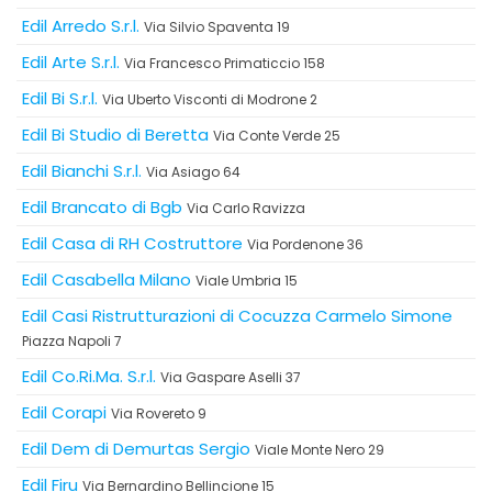
Edil Arredo S.r.l.
Via Silvio Spaventa 19
Edil Arte S.r.l.
Via Francesco Primaticcio 158
Edil Bi S.r.l.
Via Uberto Visconti di Modrone 2
Edil Bi Studio di Beretta
Via Conte Verde 25
Edil Bianchi S.r.l.
Via Asiago 64
Edil Brancato di Bgb
Via Carlo Ravizza
Edil Casa di RH Costruttore
Via Pordenone 36
Edil Casabella Milano
Viale Umbria 15
Edil Casi Ristrutturazioni di Cocuzza Carmelo Simone
Piazza Napoli 7
Edil Co.Ri.Ma. S.r.l.
Via Gaspare Aselli 37
Edil Corapi
Via Rovereto 9
Edil Dem di Demurtas Sergio
Viale Monte Nero 29
Edil Firu
Via Bernardino Bellincione 15