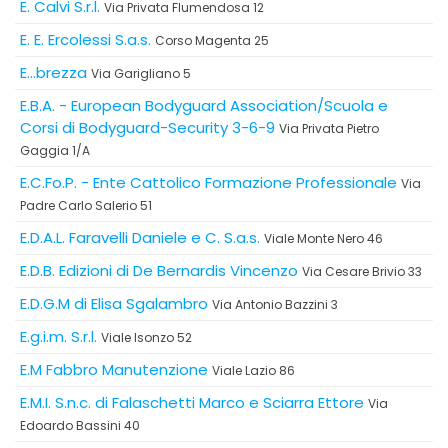
E. Calvi S.r.l.
Via Privata Flumendosa 12
E. E. Ercolessi S.a.s.
Corso Magenta 25
E...brezza
Via Garigliano 5
E.B.A. - European Bodyguard Association/Scuola e
Corsi di Bodyguard-Security 3-6-9
Via Privata Pietro
Gaggia 1/A
E.C.Fo.P. - Ente Cattolico Formazione Professionale
Via
Padre Carlo Salerio 51
E.D.A.L. Faravelli Daniele e C. S.a.s.
Viale Monte Nero 46
E.D.B. Edizioni di De Bernardis Vincenzo
Via Cesare Brivio 33
E.D.G.M di Elisa Sgalambro
Via Antonio Bazzini 3
E.g.i.m. S.r.l.
Viale Isonzo 52
E.M Fabbro Manutenzione
Viale Lazio 86
E.M.I. S.n.c. di Falaschetti Marco e Sciarra Ettore
Via
Edoardo Bassini 40