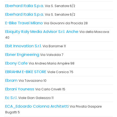
Eberhard Italia S.p.a.
Via S. Senatore 6/2
Eberhard Italia S.p.a.
Via S. Senatore 6/2
E-Bike Travel Milano
Via Giovanni da Procida 28
Ebiquity Italy Media Advisor S.r.l. Anche
Via della Moscova
40
Ebit Innovation S.r.l.
Via Borromei 11
Ebner Engineering
Via Valsolda 7
Ebony Cafe
Via Andrea Maria Ampère 98
EBRAHIM E-BIKE STORE
Viale Corsica 75
Ebram
Via Tavazzano 10
Ebrani Youness
Via Carlo Crivelli 15
Ec S.r.l.
Viale Gian Galeazzo 11
ECA_Edoardo Colonna Architetti
Via Privata Gaspare
Bugatti 5