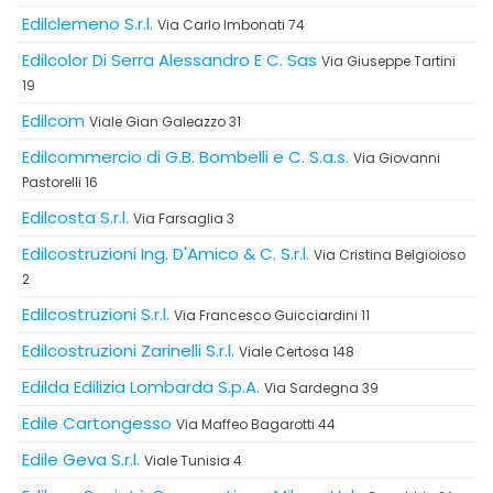
Edilclemeno S.r.l.
Via Carlo Imbonati 74
Edilcolor Di Serra Alessandro E C. Sas
Via Giuseppe Tartini
19
Edilcom
Viale Gian Galeazzo 31
Edilcommercio di G.B. Bombelli e C. S.a.s.
Via Giovanni
Pastorelli 16
Edilcosta S.r.l.
Via Farsaglia 3
Edilcostruzioni Ing. D'Amico & C. S.r.l.
Via Cristina Belgioioso
2
Edilcostruzioni S.r.l.
Via Francesco Guicciardini 11
Edilcostruzioni Zarinelli S.r.l.
Viale Certosa 148
Edilda Edilizia Lombarda S.p.A.
Via Sardegna 39
Edile Cartongesso
Via Maffeo Bagarotti 44
Edile Geva S.r.l.
Viale Tunisia 4