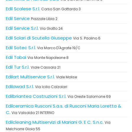
Edil Scalese S.r.l.
Corso San Gottardo 3
Edil Service
Piazzale Libia 2
Edil Service S.r.l.
Via Giotto 24
Edil Solari di Scutella Giuseppe
Via S. Paolino 6
Edil Sotec S.r.l.
Via Marco D'Agrate 19/C
Edil Tabai
Via Monte Napoleone 8
Edil Tur S.r.l.
Viale Cassala 21
Edilart Multiservice S.r.l.
Viale Molise
Edilawad S.r.l.
Via Icilio Calzolari
Edilbriantea Costruzioni S.r.l.
Via Oreste Salomone 69
Edilceramica Rusconi S.a.s. di Rusconi Maria Loretta &
C.
Via Valsolda 21 INTERNO
Edilcleaning Multiservizi di Mariani G. E C. S.n.c.
Via
Melchiorre Gioia 55