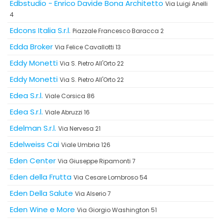
Edbstudio - Enrico Davide Bona Architetto
Via Luigi Anelli
4
Edcons Italia S.r.l.
Piazzale Francesco Baracca 2
Edda Broker
Via Felice Cavallotti 13
Eddy Monetti
Via S. Pietro All'Orto 22
Eddy Monetti
Via S. Pietro All'Orto 22
Edea S.r.l.
Viale Corsica 86
Edea S.r.l.
Viale Abruzzi 16
Edelman S.r.l.
Via Nervesa 21
Edelweiss Cai
Viale Umbria 126
Eden Center
Via Giuseppe Ripamonti 7
Eden della Frutta
Via Cesare Lombroso 54
Eden Della Salute
Via Alserio 7
Eden Wine e More
Via Giorgio Washington 51