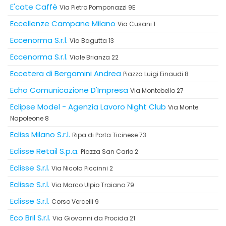
E'cate Caffè
Via Pietro Pomponazzi 9E
Eccellenze Campane Milano
Via Cusani 1
Eccenorma S.r.l.
Via Bagutta 13
Eccenorma S.r.l.
Viale Brianza 22
Eccetera di Bergamini Andrea
Piazza Luigi Einaudi 8
Echo Comunicazione D'Impresa
Via Montebello 27
Eclipse Model - Agenzia Lavoro Night Club
Via Monte
Napoleone 8
Ecliss Milano S.r.l.
Ripa di Porta Ticinese 73
Eclisse Retail S.p.a.
Piazza San Carlo 2
Eclisse S.r.l.
Via Nicola Piccinni 2
Eclisse S.r.l.
Via Marco Ulpio Traiano 79
Eclisse S.r.l.
Corso Vercelli 9
Eco Bril S.r.l.
Via Giovanni da Procida 21