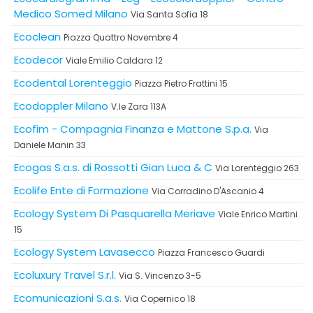
Medico Somed Milano
Via Santa Sofia 18
Ecoclean
Piazza Quattro Novembre 4
Ecodecor
Viale Emilio Caldara 12
Ecodental Lorenteggio
Piazza Pietro Frattini 15
Ecodoppler Milano
V.le Zara 113A
Ecofim - Compagnia Finanza e Mattone S.p.a.
Via
Daniele Manin 33
Ecogas S.a.s. di Rossotti Gian Luca & C
Via Lorenteggio 263
Ecolife Ente di Formazione
Via Corradino D'Ascanio 4
Ecology System Di Pasquarella Meriave
Viale Enrico Martini
15
Ecology System Lavasecco
Piazza Francesco Guardi
Ecoluxury Travel S.r.l.
Via S. Vincenzo 3-5
Ecomunicazioni S.a.s.
Via Copernico 18