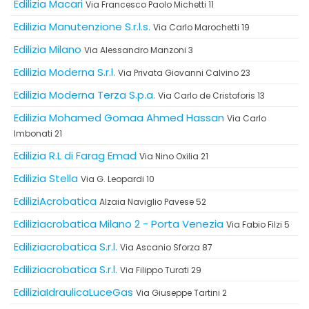
Edilizia Macari
Via Francesco Paolo Michetti 11
Edilizia Manutenzione S.r.l.s.
Via Carlo Marochetti 19
Edilizia Milano
Via Alessandro Manzoni 3
Edilizia Moderna S.r.l.
Via Privata Giovanni Calvino 23
Edilizia Moderna Terza S.p.a.
Via Carlo de Cristoforis 13
Edilizia Mohamed Gomaa Ahmed Hassan
Via Carlo
Imbonati 21
Edilizia R.L di Farag Emad
Via Nino Oxilia 21
Edilizia Stella
Via G. Leopardi 10
EdiliziAcrobatica
Alzaia Naviglio Pavese 52
Ediliziacrobatica Milano 2 - Porta Venezia
Via Fabio Filzi 5
Ediliziacrobatica S.r.l.
Via Ascanio Sforza 87
Ediliziacrobatica S.r.l.
Via Filippo Turati 29
EdiliziaIdraulicaLuceGas
Via Giuseppe Tartini 2