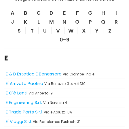
A
B
C
D
E
F
G
H
I
J
K
L
M
N
O
P
Q
R
S
T
U
V
W
X
Y
Z
0-9
E
E & B Estetica E Benessere
Via Giambellino 41
E' Arrivato Paolino
Via Benozzo Gozzoli 130
E C'è Lenti
Via Ariberto 19
E Engineering S.r.l.
Via Nervesa 4
E Trade Parts S.r.l.
Viale Abruzzi 13A
E' Viaggi S.r.l.
Via Bartolomeo Eustachi 31