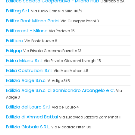
Edileco Società Cooperativa - Milano Hub
Carrobbio 2A
Edilfag S.r.l.
Via Lucio Cornelio Silla 110/2
Edilfar Rent Milano Parini
Via Giuseppe Parini 3
Edilfarrent - Milano
Via Padova 15
Edilfiore
Via Ponte Nuovo 8
Edilgap
Via Privata Giacomo Favretto 13
Edili a Milano S.r.l.
Via Privata Giovanni Livraghi 15
Edilia Costruzioni S.r.l.
Via Mac Mahon 48
Edilizia Adige S.n.c.
V. Adige 3/B
Edilizia Adige S.n.c. di Sannicandro Arcangelo e C.
Via
Adige 3
Edilizia del Lauro S.r.l.
Via del Lauro 4
Edilizia di Ahmed Battai
Via Ludovico Lazzaro Zamenhof 11
Edilizia Globale S.R.L.
Via Riccardo Pitteri 85