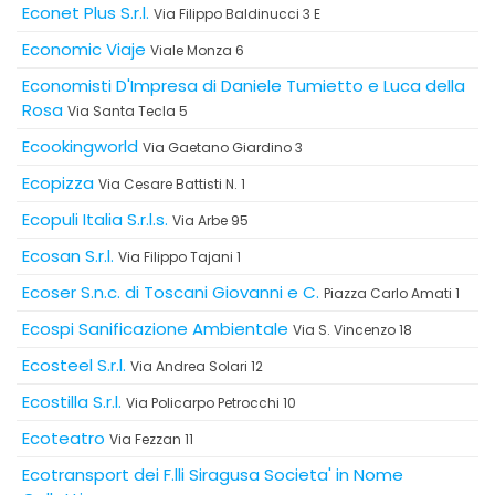
Econet Plus S.r.l.
Via Filippo Baldinucci 3 E
Economic Viaje
Viale Monza 6
Economisti D'Impresa di Daniele Tumietto e Luca della
Rosa
Via Santa Tecla 5
Ecookingworld
Via Gaetano Giardino 3
Ecopizza
Via Cesare Battisti N. 1
Ecopuli Italia S.r.l.s.
Via Arbe 95
Ecosan S.r.l.
Via Filippo Tajani 1
Ecoser S.n.c. di Toscani Giovanni e C.
Piazza Carlo Amati 1
Ecospi Sanificazione Ambientale
Via S. Vincenzo 18
Ecosteel S.r.l.
Via Andrea Solari 12
Ecostilla S.r.l.
Via Policarpo Petrocchi 10
Ecoteatro
Via Fezzan 11
Ecotransport dei F.lli Siragusa Societa' in Nome