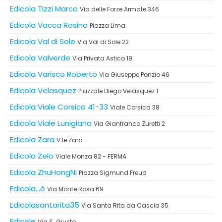
Edicola Tizzi Marco
Via delle Forze Armate 346
Edicola Vacca Rosina
Piazza Lima
Edicola Val di Sole
Via Val di Sole 22
Edicola Valverde
Via Privata Astico 19
Edicola Varisco Roberto
Via Giuseppe Ponzio 46
Edicola Velasquez
Piazzale Diego Velasquez 1
Edicola Viale Corsica 41-33
Viale Corsica 38
Edicola Viale Lunigiana
Via Gianfranco Zuretti 2
Edicola Zara
V.le Zara
Edicola Zelo
Viale Monza 82 - FERMA
Edicola ZhuHongNi
Piazza Sigmund Freud
Edicola...è
Via Monte Rosa 69
Edicolasantarita35
Via Santa Rita da Cascia 35
Edicole
Via S. Giusto