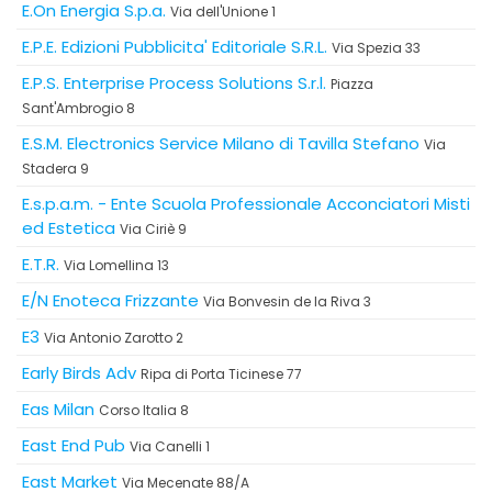
E.On Energia S.p.a.
Via dell'Unione 1
E.P.E. Edizioni Pubblicita' Editoriale S.R.L.
Via Spezia 33
E.P.S. Enterprise Process Solutions S.r.l.
Piazza
Sant'Ambrogio 8
E.S.M. Electronics Service Milano di Tavilla Stefano
Via
Stadera 9
E.s.p.a.m. - Ente Scuola Professionale Acconciatori Misti
ed Estetica
Via Ciriè 9
E.T.R.
Via Lomellina 13
E/N Enoteca Frizzante
Via Bonvesin de la Riva 3
E3
Via Antonio Zarotto 2
Early Birds Adv
Ripa di Porta Ticinese 77
Eas Milan
Corso Italia 8
East End Pub
Via Canelli 1
East Market
Via Mecenate 88/A