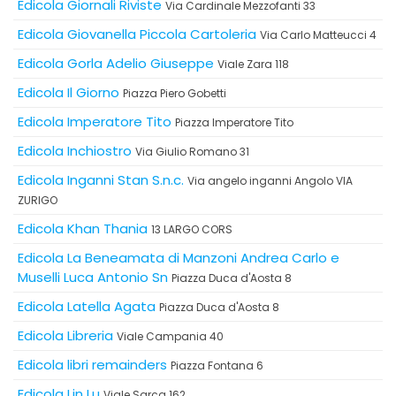
Edicola Giornali Riviste
Via Cardinale Mezzofanti 33
Edicola Giovanella Piccola Cartoleria
Via Carlo Matteucci 4
Edicola Gorla Adelio Giuseppe
Viale Zara 118
Edicola Il Giorno
Piazza Piero Gobetti
Edicola Imperatore Tito
Piazza Imperatore Tito
Edicola Inchiostro
Via Giulio Romano 31
Edicola Inganni Stan S.n.c.
Via angelo inganni Angolo VIA
ZURIGO
Edicola Khan Thania
13 LARGO CORS
Edicola La Beneamata di Manzoni Andrea Carlo e
Muselli Luca Antonio Sn
Piazza Duca d'Aosta 8
Edicola Latella Agata
Piazza Duca d'Aosta 8
Edicola Libreria
Viale Campania 40
Edicola libri remainders
Piazza Fontana 6
Edicola Lin Lu
Viale Sarca 162