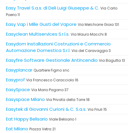
Easy Travel S.a.s. di Deli Luigi Giuseppe & C.
Via Carlo
Poerio 11
Easy Vap i Mille Gusti del Vapore
Via Melchiorre Gioia 131
Easyclean Multiservices S.r.l.s.
Via Mauro Macchi 8
Easydom Installazioni Costruzioni e Commercio
Automazione Domestica S.r.l.
Via del Caravaggio 3
Easyfire Software Gestionale Antincendio
Via Bagutta 13
Easyplancar
Quartiere Figino snc
Easyprof
Via Francesco Caracciolo 16
EasySpace
Via Mario Pagano 37
Easyspace Milano
Via Privata della Torre 18
Easytek di Giovanni Curioni & C. S.a.s.
Via Friuli 15
Eat Happy Belisario
Viale Belisario 1
Eat Milano
Piazza Vetra 21