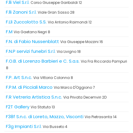
F.lli Viel S.r.l.
Corso Giuseppe Garibaldi 12
F.lli Zanoni S.r.l.
Viale Gran Sasso 28
F.Lli Zuccolotto S.S.
Via Antonio Raimondi 12
F.M
Via Gaetano Negri 8
F.N. di Fabio Nussenblatt
Via Giuseppe Mazzini 16
F.N.P servizi funebri S.r.l.
Via Livigno 18
F.O.B. di Lorenzo Barbieri e C. S.a.s.
Via Fra Riccardo Pampuri
8
F.P. Art S.n.c.
Via Vittoria Colonna 8
F.P.M. di Picciali Marco
Via Marco D'Oggiono 7
F.R Vetreria Artistica S.n.c.
Via Privata Decemviri 2D
F2T Gallery
Via Statuto 13
F38f S.n.c. di Loreto, Mazzo, Visconti
Via Pietrasanta 14
F3g Impianti S.r.l.
Via Busseto 4