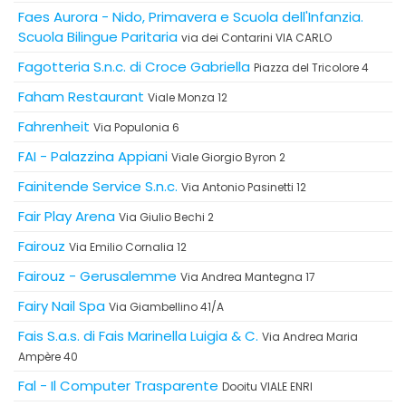
Faes Aurora - Nido, Primavera e Scuola dell'Infanzia.
Scuola Bilingue Paritaria
via dei Contarini VIA CARLO
Fagotteria S.n.c. di Croce Gabriella
Piazza del Tricolore 4
Faham Restaurant
Viale Monza 12
Fahrenheit
Via Populonia 6
FAI - Palazzina Appiani
Viale Giorgio Byron 2
Fainitende Service S.n.c.
Via Antonio Pasinetti 12
Fair Play Arena
Via Giulio Bechi 2
Fairouz
Via Emilio Cornalia 12
Fairouz - Gerusalemme
Via Andrea Mantegna 17
Fairy Nail Spa
Via Giambellino 41/A
Fais S.a.s. di Fais Marinella Luigia & C.
Via Andrea Maria
Ampère 40
Fal - Il Computer Trasparente
Dooitu VIALE ENRI