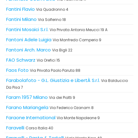
Fantini Flavio
Via Quadronno 4
Fantini Milano
Via Solferino 18
Fantini Mosaici S.r.l.
Via Privata Antonio Meucci 19 A
Fantoni Adele Luigia
Via Manfredo Camperio 9
Fantoni Arch. Marco
Via Bigli 22
FAO Schwarz
Via Orefici 15
Faos Foto
Via Privata Paolo Paruta 88
Farabolafoto - G.L. Giustizia e LibertÀ S.r.l.
Via Balduccio
Da Pisa 7
Faram 1957 Milano
Via dei Piatti 9
Farano Mariangela
Via Federico Ozanam 8
Faraone International
Via Monte Napoleone 9
Faravelli
Corso Italia 40
Faravelli - Pasta & Tortelli