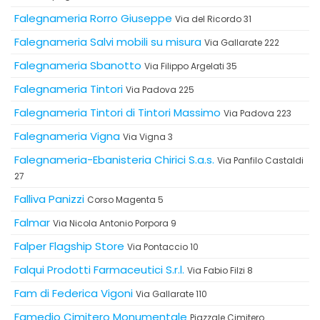
Falegnameria Rorro Giuseppe
Via del Ricordo 31
Falegnameria Salvi mobili su misura
Via Gallarate 222
Falegnameria Sbanotto
Via Filippo Argelati 35
Falegnameria Tintori
Via Padova 225
Falegnameria Tintori di Tintori Massimo
Via Padova 223
Falegnameria Vigna
Via Vigna 3
Falegnameria-Ebanisteria Chirici S.a.s.
Via Panfilo Castaldi
27
Falliva Panizzi
Corso Magenta 5
Falmar
Via Nicola Antonio Porpora 9
Falper Flagship Store
Via Pontaccio 10
Falqui Prodotti Farmaceutici S.r.l.
Via Fabio Filzi 8
Fam di Federica Vigoni
Via Gallarate 110
Famedio Cimitero Monumentale
Piazzale Cimitero