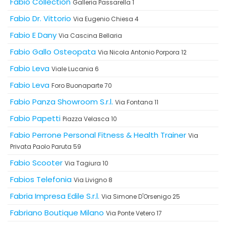
Fabio Collection
Galleria Passarella 1
Fabio Dr. Vittorio
Via Eugenio Chiesa 4
Fabio E Dany
Via Cascina Bellaria
Fabio Gallo Osteopata
Via Nicola Antonio Porpora 12
Fabio Leva
Viale Lucania 6
Fabio Leva
Foro Buonaparte 70
Fabio Panza Showroom S.r.l.
Via Fontana 11
Fabio Papetti
Piazza Velasca 10
Fabio Perrone Personal Fitness & Health Trainer
Via
Privata Paolo Paruta 59
Fabio Scooter
Via Tagiura 10
Fabios Telefonia
Via Livigno 8
Fabria Impresa Edile S.r.l.
Via Simone D'Orsenigo 25
Fabriano Boutique Milano
Via Ponte Vetero 17