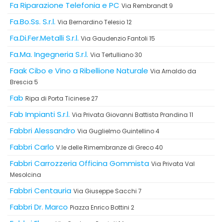
Fa Riparazione Telefonia e PC
Via Rembrandt 9
Fa.Bo.Ss. S.r.l.
Via Bernardino Telesio 12
Fa.Di.Fer.Metalli S.r.l.
Via Gaudenzio Fantoli 15
Fa.Ma. Ingegneria S.r.l.
Via Tertulliano 30
Faak Cibo e Vino a Ribellione Naturale
Via Arnaldo da
Brescia 5
Fab
Ripa di Porta Ticinese 27
Fab Impianti S.r.l.
Via Privata Giovanni Battista Prandina 11
Fabbri Alessandro
Via Guglielmo Guintellino 4
Fabbri Carlo
V.le delle Rimembranze di Greco 40
Fabbri Carrozzeria Officina Gommista
Via Privata Val
Mesolcina
Fabbri Centauria
Via Giuseppe Sacchi 7
Fabbri Dr. Marco
Piazza Enrico Bottini 2