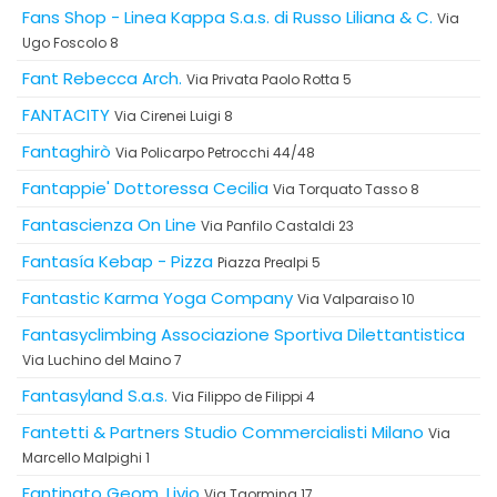
Fans Shop - Linea Kappa S.a.s. di Russo Liliana & C.
Via
Ugo Foscolo 8
Fant Rebecca Arch.
Via Privata Paolo Rotta 5
FANTACITY
Via Cirenei Luigi 8
Fantaghirò
Via Policarpo Petrocchi 44/48
Fantappie' Dottoressa Cecilia
Via Torquato Tasso 8
Fantascienza On Line
Via Panfilo Castaldi 23
Fantasía Kebap - Pizza
Piazza Prealpi 5
Fantastic Karma Yoga Company
Via Valparaiso 10
Fantasyclimbing Associazione Sportiva Dilettantistica
Via Luchino del Maino 7
Fantasyland S.a.s.
Via Filippo de Filippi 4
Fantetti & Partners Studio Commercialisti Milano
Via
Marcello Malpighi 1
Fantinato Geom. Livio
Via Taormina 17