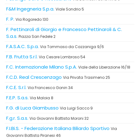
F&M Ingegneria S.p.a.
Viale Sondrio 5
F. P.
Via Rogoredo 130
F. Pettinaroli di Giorgio e Francesco Pettinaroli & C.
S.a.s.
Piazza San Fedele 2
F.A.S.A.C. S.p.a.
Via Tommaso da Cazzaniga 9/6
F.B. Frutta S.r.l.
Via Cesare Lombroso 54
F.C. Internazionale Milano S.p.A.
Viale della Liberazione 16/18
F.C.D. Real Crescenzago
Via Privata Trasimeno 25
F.C.E. S.r.l.
Via Francesco Gonin 34
F.E.P. S.a.s.
Via Maloia 8
F.G. di Luca Giambusso
Via Luigi Sacco 9
F.g.r. S.a.s.
Via Giovanni Battista Moroni 32
F.I.Bi.S. - Federazione Italiana Biliardo Sportivo
Via
Giovanni Battista Piranesi 46