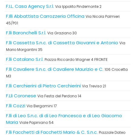
F.I.L. Casa Agency S.r.l.
Via Ippolito Pindemonte 2
F.Illi Abbattista Carrozzeria Officina
Via Nicola Palmieri
45/P01
F.lli Baronchelli S.r.l.
Via Graziano 30
F.lli Cassetta S.n.c. di Cassetta Giovanni e Antonio
Via
Mario Morgantini 35
F.lli Catalano S.r.l.
Piazza Riccardo Wagner 4 FRONTE
F.lli Cavaliere S.n.c. di Cavaliere Maurizio e C.
106 Crocetta
M3
F.lli Cerchierini di Pietro Cerchierini
Via Treviso 21
F.Lli Coronese
Via Festa del Perdono 14
F.lli Cozzi
Via Bergamini 17
F.lli di Leo S.n.c. di di Leo Francesca e di Leo Giacomo
Maria
Viale Papiniano 54
F.lli Facchetti di Facchetti Mario & C. S.n.c.
Piazzale Dateo