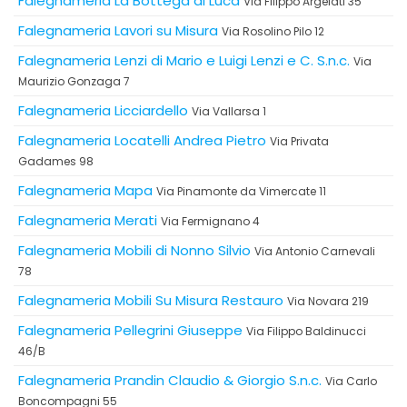
Falegnameria La Bottega di Luca
Via Filippo Argelati 35
Falegnameria Lavori su Misura
Via Rosolino Pilo 12
Falegnameria Lenzi di Mario e Luigi Lenzi e C. S.n.c.
Via
Maurizio Gonzaga 7
Falegnameria Licciardello
Via Vallarsa 1
Falegnameria Locatelli Andrea Pietro
Via Privata
Gadames 98
Falegnameria Mapa
Via Pinamonte da Vimercate 11
Falegnameria Merati
Via Fermignano 4
Falegnameria Mobili di Nonno Silvio
Via Antonio Carnevali
78
Falegnameria Mobili Su Misura Restauro
Via Novara 219
Falegnameria Pellegrini Giuseppe
Via Filippo Baldinucci
46/B
Falegnameria Prandin Claudio & Giorgio S.n.c.
Via Carlo
Boncompagni 55