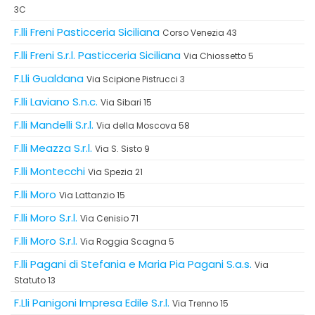
3C
F.lli Freni Pasticceria Siciliana
Corso Venezia 43
F.lli Freni S.r.l. Pasticceria Siciliana
Via Chiossetto 5
F.Lli Gualdana
Via Scipione Pistrucci 3
F.lli Laviano S.n.c.
Via Sibari 15
F.lli Mandelli S.r.l.
Via della Moscova 58
F.lli Meazza S.r.l.
Via S. Sisto 9
F.lli Montecchi
Via Spezia 21
F.lli Moro
Via Lattanzio 15
F.lli Moro S.r.l.
Via Cenisio 71
F.lli Moro S.r.l.
Via Roggia Scagna 5
F.lli Pagani di Stefania e Maria Pia Pagani S.a.s.
Via
Statuto 13
F.Lli Panigoni Impresa Edile S.r.l.
Via Trenno 15