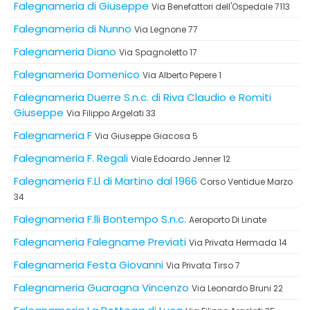
Falegnameria di Giuseppe
Via Benefattori dell'Ospedale 7113
Falegnameria di Nunno
Via Legnone 77
Falegnameria Diano
Via Spagnoletto 17
Falegnameria Domenico
Via Alberto Pepere 1
Falegnameria Duerre S.n.c. di Riva Claudio e Romiti
Giuseppe
Via Filippo Argelati 33
Falegnameria F
Via Giuseppe Giacosa 5
Falegnameria F. Regali
Viale Edoardo Jenner 12
Falegnameria F.Ll di Martino dal 1966
Corso Ventidue Marzo
34
Falegnameria F.lli Bontempo S.n.c.
Aeroporto Di Linate
Falegnameria Falegname Previati
Via Privata Hermada 14
Falegnameria Festa Giovanni
Via Privata Tirso 7
Falegnameria Guaragna Vincenzo
Via Leonardo Bruni 22