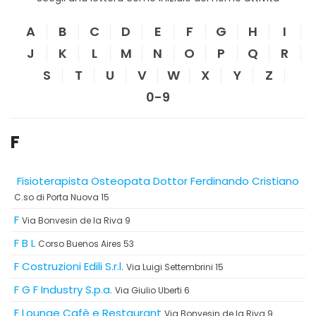
A
B
C
D
E
F
G
H
I
J
K
L
M
N
O
P
Q
R
S
T
U
V
W
X
Y
Z
0-9
F
‍ ️Fisioterapista Osteopata Dottor Ferdinando Cristiano
C.so di Porta Nuova 15
F
Via Bonvesin de la Riva 9
F B L
Corso Buenos Aires 53
F Costruzioni Edili S.r.l.
Via Luigi Settembrini 15
F G F Industry S.p.a.
Via Giulio Uberti 6
F Lounge Cafè e Restaurant
Via Bonvesin de la Riva 9