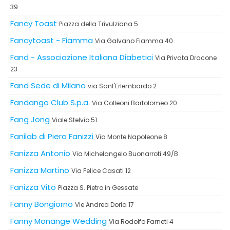
39
Fancy Toast
Piazza della Trivulziana 5
Fancytoast - Fiamma
Via Galvano Fiamma 40
Fand - Associazione Italiana Diabetici
Via Privata Dracone
23
Fand Sede di Milano
via Sant'Erlembardo 2
Fandango Club S.p.a.
Via Colleoni Bartolomeo 20
Fang Jong
Viale Stelvio 51
Fanilab di Piero Fanizzi
Via Monte Napoleone 8
Fanizza Antonio
Via Michelangelo Buonarroti 49/B
Fanizza Martino
Via Felice Casati 12
Fanizza Vito
Piazza S. Pietro in Gessate
Fanny Bongiorno
Vle Andrea Doria 17
Fanny Monange Wedding
Via Rodolfo Farneti 4