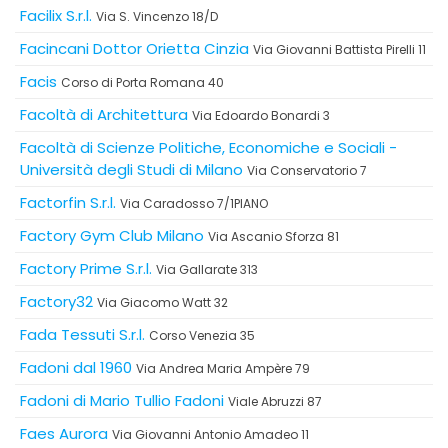
Facilix S.r.l.
Via S. Vincenzo 18/D
Facincani Dottor Orietta Cinzia
Via Giovanni Battista Pirelli 11
Facis
Corso di Porta Romana 40
Facoltà di Architettura
Via Edoardo Bonardi 3
Facoltà di Scienze Politiche, Economiche e Sociali -
Università degli Studi di Milano
Via Conservatorio 7
Factorfin S.r.l.
Via Caradosso 7/1PIANO
Factory Gym Club Milano
Via Ascanio Sforza 81
Factory Prime S.r.l.
Via Gallarate 313
Factory32
Via Giacomo Watt 32
Fada Tessuti S.r.l.
Corso Venezia 35
Fadoni dal 1960
Via Andrea Maria Ampère 79
Fadoni di Mario Tullio Fadoni
Viale Abruzzi 87
Faes Aurora
Via Giovanni Antonio Amadeo 11