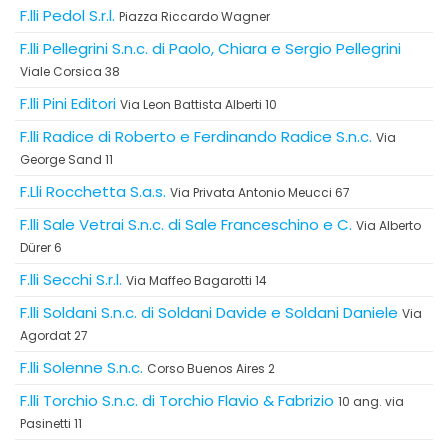
F.lli Pedol S.r.l.
Piazza Riccardo Wagner
F.lli Pellegrini S.n.c. di Paolo, Chiara e Sergio Pellegrini
Viale Corsica 38
F.lli Pini Editori
Via Leon Battista Alberti 10
F.lli Radice di Roberto e Ferdinando Radice S.n.c.
Via
George Sand 11
F.Lli Rocchetta S.a.s.
Via Privata Antonio Meucci 67
F.lli Sale Vetrai S.n.c. di Sale Franceschino e C.
Via Alberto
Dürer 6
F.lli Secchi S.r.l.
Via Maffeo Bagarotti 14
F.lli Soldani S.n.c. di Soldani Davide e Soldani Daniele
Via
Agordat 27
F.lli Solenne S.n.c.
Corso Buenos Aires 2
F.lli Torchio S.n.c. di Torchio Flavio & Fabrizio
10 ang. via
Pasinetti 11