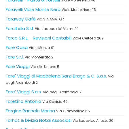
Viale Monte Nero 48
Faravelli Viale Monte Nero
Viale Monte Nero 46
Faraway Cafè
via VIA AMATOR
Farcitella S.r.l.
Via Jacopo dal Verme 14
Farco S.R.L. - Revisioni Contabili
Viale Certosa 269
Farè Casa
Viale Monza 91
Fare S.r.l.
Via Monferrato 2
Farè Viaggi
Via dell'Unione 5
Fare' Viaggi di Maddalena Sarzi Braga & C. S.a.s.
Via
degli Arcimboldi 2
Fare' Viaggi S.a.s.
Via degli Arcimboldi 2
Faretina Antonio
Via Cenisio 40
Fargion Rachele Marina
Via Giambellino 65
Farhat & Divizia Notai Associati
Via Lodovico Ariosto 26