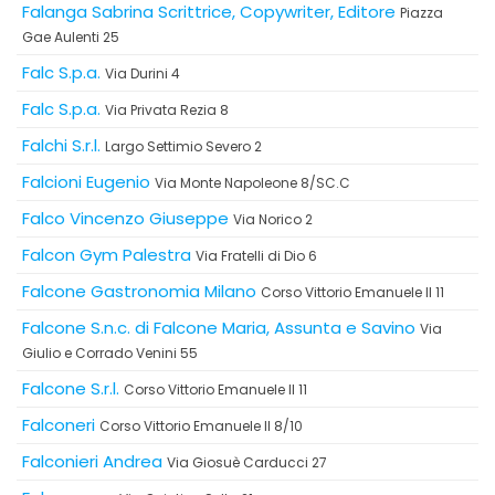
Falanga Sabrina Scrittrice, Copywriter, Editore
Piazza
Gae Aulenti 25
Falc S.p.a.
Via Durini 4
Falc S.p.a.
Via Privata Rezia 8
Falchi S.r.l.
Largo Settimio Severo 2
Falcioni Eugenio
Via Monte Napoleone 8/SC.C
Falco Vincenzo Giuseppe
Via Norico 2
Falcon Gym Palestra
Via Fratelli di Dio 6
Falcone Gastronomia Milano
Corso Vittorio Emanuele II 11
Falcone S.n.c. di Falcone Maria, Assunta e Savino
Via
Giulio e Corrado Venini 55
Falcone S.r.l.
Corso Vittorio Emanuele II 11
Falconeri
Corso Vittorio Emanuele II 8/10
Falconieri Andrea
Via Giosuè Carducci 27