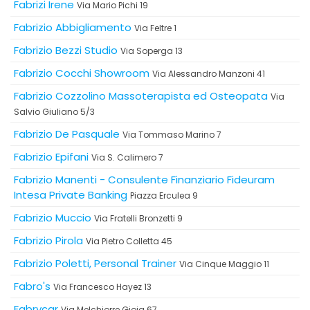
Fabrizi Irene
Via Mario Pichi 19
Fabrizio Abbigliamento
Via Feltre 1
Fabrizio Bezzi Studio
Via Soperga 13
Fabrizio Cocchi Showroom
Via Alessandro Manzoni 41
Fabrizio Cozzolino Massoterapista ed Osteopata
Via
Salvio Giuliano 5/3
Fabrizio De Pasquale
Via Tommaso Marino 7
Fabrizio Epifani
Via S. Calimero 7
Fabrizio Manenti - Consulente Finanziario Fideuram
Intesa Private Banking
Piazza Erculea 9
Fabrizio Muccio
Via Fratelli Bronzetti 9
Fabrizio Pirola
Via Pietro Colletta 45
Fabrizio Poletti, Personal Trainer
Via Cinque Maggio 11
Fabro's
Via Francesco Hayez 13
Fabrycar
Via Melchiorre Gioia 67