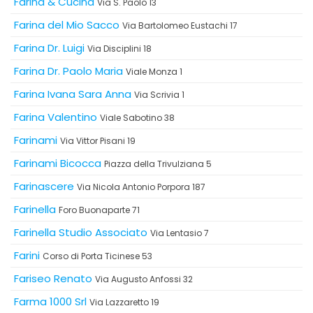
Farina & Cucina
Via S. Paolo 13
Farina del Mio Sacco
Via Bartolomeo Eustachi 17
Farina Dr. Luigi
Via Disciplini 18
Farina Dr. Paolo Maria
Viale Monza 1
Farina Ivana Sara Anna
Via Scrivia 1
Farina Valentino
Viale Sabotino 38
Farinami
Via Vittor Pisani 19
Farinami Bicocca
Piazza della Trivulziana 5
Farinascere
Via Nicola Antonio Porpora 187
Farinella
Foro Buonaparte 71
Farinella Studio Associato
Via Lentasio 7
Farini
Corso di Porta Ticinese 53
Fariseo Renato
Via Augusto Anfossi 32
Farma 1000 Srl
Via Lazzaretto 19